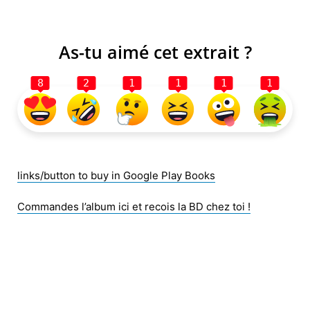
Skip
to
content
As-tu aimé cet extrait ?
8
2
1
1
1
1
links/button to buy in Google Play Books
Commandes l’album ici et recois la BD chez toi !